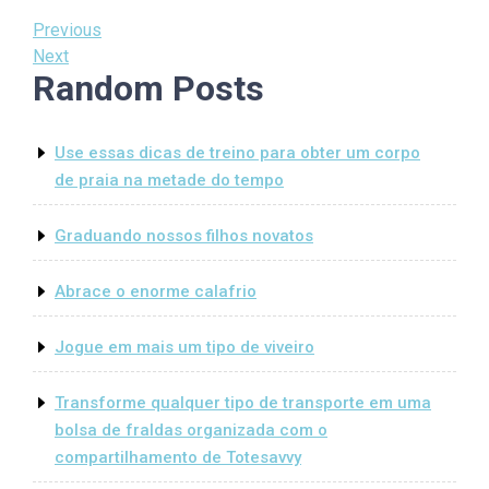
Post
Previous
Previous
Post
Next
Next
navigation
Random Posts
Post
Use essas dicas de treino para obter um corpo
de praia na metade do tempo
Graduando nossos filhos novatos
Abrace o enorme calafrio
Jogue em mais um tipo de viveiro
Transforme qualquer tipo de transporte em uma
bolsa de fraldas organizada com o
compartilhamento de Totesavvy